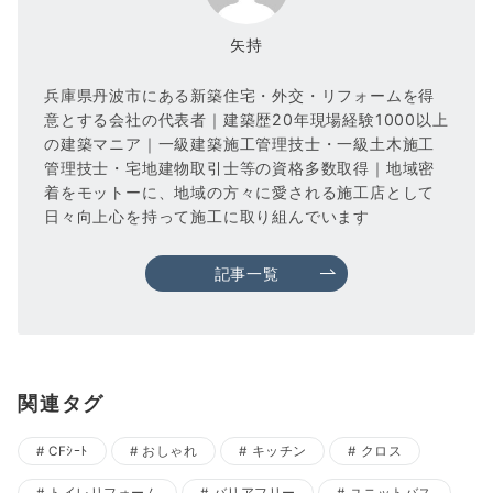
矢持
兵庫県丹波市にある新築住宅・外交・リフォームを得
意とする会社の代表者｜建築歴20年現場経験1000以上
の建築マニア｜一級建築施工管理技士・一級土木施工
管理技士・宅地建物取引士等の資格多数取得｜地域密
着をモットーに、地域の方々に愛される施工店として
日々向上心を持って施工に取り組んでいます
記事一覧
関連タグ
CFｼｰﾄ
おしゃれ
キッチン
クロス
トイレリフォーム
バリアフリー
ユニットバス