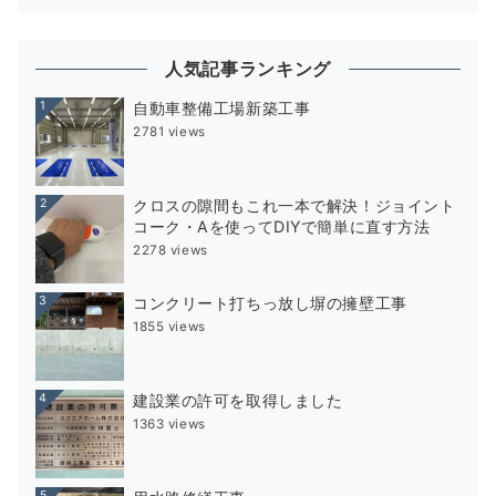
人気記事ランキング
1
自動車整備工場新築工事
2781 views
2
クロスの隙間もこれ一本で解決！ジョイント
コーク・Aを使ってDIYで簡単に直す方法
2278 views
3
コンクリート打ちっ放し塀の擁壁工事
1855 views
4
建設業の許可を取得しました
1363 views
5