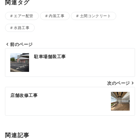
関連タグ
エアー配管
内装工事
土間コンクリート
水路工事
前のページ
投
駐車場舗装工事
稿
ナ
次のページ
ビ
ゲ
店舗改修工事
ー
シ
ョ
関連記事
ン