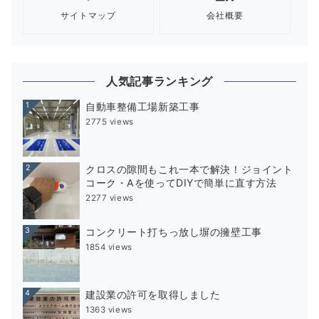
サイトマップ
会社概要
人気記事ランキング
1
自動車整備工場新築工事
2775 views
2
クロスの隙間もこれ一本で解決！ジョイント
コーク・Aを使ってDIYで簡単に直す方法
2277 views
3
コンクリート打ちっ放し塀の擁壁工事
1854 views
4
建設業の許可を取得しました
1363 views