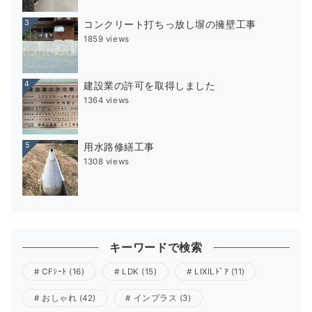
3
コンクリート打ちっ放し塀の擁壁工事
1859 views
4
建設業の許可を取得しました
1364 views
5
用水路修繕工事
1308 views
キーワードで検索
CFｼｰﾄ
(16)
LDK
(15)
LIXILﾄﾞｱ
(11)
おしゃれ
(42)
インプラス
(3)