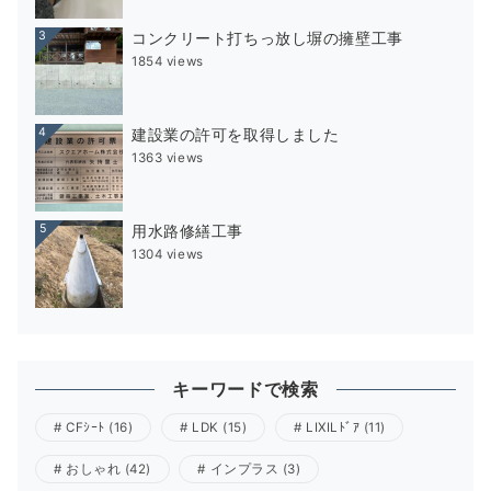
3
コンクリート打ちっ放し塀の擁壁工事
1854 views
4
建設業の許可を取得しました
1363 views
5
用水路修繕工事
1304 views
キーワードで検索
CFｼｰﾄ
(16)
LDK
(15)
LIXILﾄﾞｱ
(11)
おしゃれ
(42)
インプラス
(3)