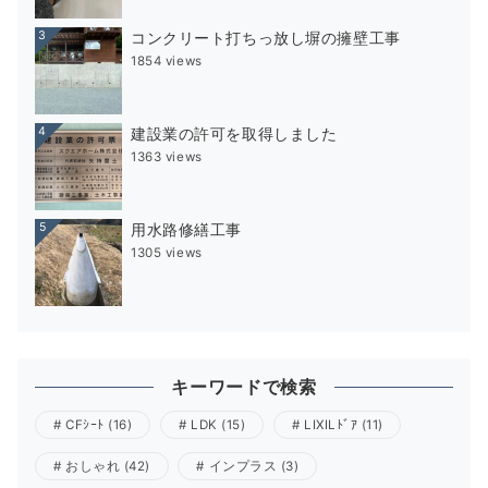
3
コンクリート打ちっ放し塀の擁壁工事
1854 views
4
建設業の許可を取得しました
1363 views
5
用水路修繕工事
1305 views
キーワードで検索
CFｼｰﾄ
(16)
LDK
(15)
LIXILﾄﾞｱ
(11)
おしゃれ
(42)
インプラス
(3)