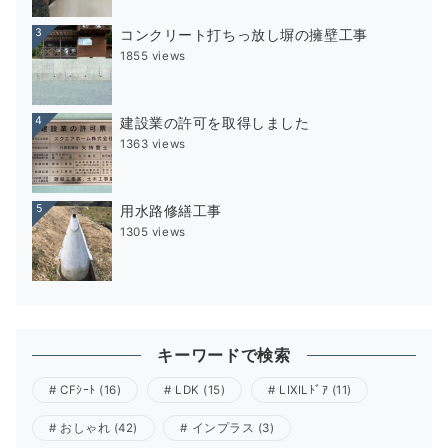
3
コンクリート打ちっ放し塀の擁壁工事
1855 views
4
建設業の許可を取得しました
1363 views
5
用水路修繕工事
1305 views
キーワードで検索
CFｼｰﾄ
(16)
LDK
(15)
LIXILﾄﾞｱ
(11)
おしゃれ
(42)
インプラス
(3)